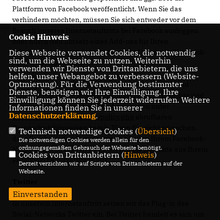
Plattform von Facebook veröffentlicht. Wenn Sie das
verhindern möchten, müssen Sie sich entweder vor dem
Besuch unseres Internetauftritts bei Facebook ausloggen
Cookie Hinweis
oder durch den Einsatz eines Add-ons für Ihren
Diese Webseite verwendet Cookies, die notwendig
Internetbrowser verhindern, dass das Laden des Facebook-
sind, um die Webseite zu nutzen. Weiterhin
Plug-in blockiert wird.
verwenden wir Dienste von Drittanbietern, die uns
helfen, unser Webangebot zu verbessern (Website-
Optmierung). Für die Verwendung bestimmter
Weitergehende Informationen über die Erhebung und
Dienste, benötigen wir Ihre Einwilligung. Ihre
Nutzung von Daten sowie Ihre diesbezüglichen Rechte und
Einwilligung können Sie jederzeit widerrufen. Weitere
Schutzmöglichkeiten hält Facebook in den unter
Informationen finden Sie in unserer
Datenschutzerklärung
.
https://www.facebook.com/policy.php
abrufbaren
Datenschutzhinweisen bereit. Wenn Sie nicht wünschen,
Technisch notwendige Cookies (
Übersicht
)
dass Facebook den Besuch unserer Seiten Ihrem Facebook-
Die notwendigen Cookies werden allein für den
ordnungsgemäßen Gebrauch der Webseite benötigt.
Nutzerkonto zuordnen kann, loggen Sie sich bitte aus Ihrem
Cookies von Drittanbietern (
Hinweis
)
Facebook-Benutzerkonto aus.
Derzeit verzichten wir auf Scripte von Drittanbietern auf der
Webseite.
Twitter
Einverstanden
In unserem Internetauftritt setzen wir das Plug-in des
Social-Networks Twitter ein. Bei Twitter handelt es sich um